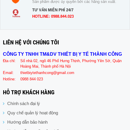
Sản phẩm được ủy quyền bởi các hãng sản xuất.
TƯ VẤN MIỄN PHÍ 24/7
HOTLINE: 0988.844.023
LIÊN HỆ VỚI CHÚNG TÔI
CÔNG TY TNHH TM&DV THIẾT BỊ Y TẾ THÀNH CÔNG
Địa chỉ:
Số nhà 02, ngõ 46 Phố Hưng Thịnh, Phường Yên Sở, Quận
Hoàng Mai, Thành phố Hà Nội
Email:
thietbiytethanhcong@gmail.com
Hotline:
0988 844 023
HỖ TRỢ KHÁCH HÀNG
Chính sách đại lý
Quy chế quản lý hoạt động
Hướng dẫn bảo hành