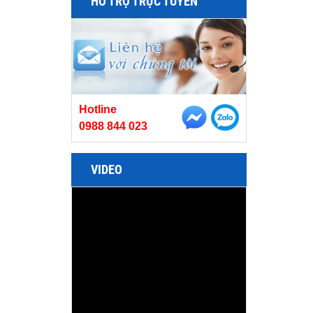
HỖ TRỢ TRỰC TUYẾN
Hotline
0988 844 023
VIDEO