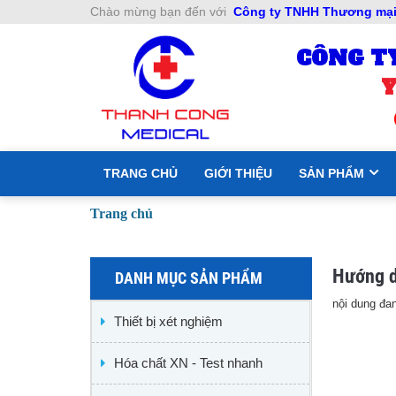
Chào mừng bạn đến với
Công ty TNHH Thương mại 
CÔNG T
Y
TRANG CHỦ
GIỚI THIỆU
SẢN PHẨM
Trang chủ
Hướng d
DANH MỤC SẢN PHẨM
nội dung đan
Thiết bị xét nghiệm
Hóa chất XN - Test nhanh