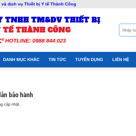
và dịch vụ Thiết bị Y tế Thành Công
Y TNHH TM&DV THIẾT BỊ
 TẾ THÀNH CÔNG
HOTLINE: 0988 844 023
DANH MỤC KHÁC
TIN TỨC
TUYỂN DỤNG
LIÊN HỆ
ẫn bảo hành
g cập nhật..