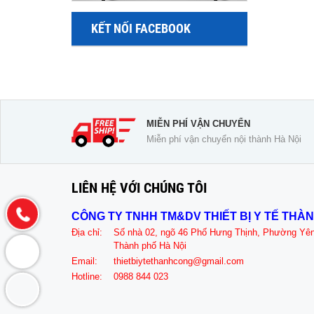
KẾT NỐI FACEBOOK
MIỄN PHÍ VẬN CHUYỂN
Miễn phí vận chuyển nội thành Hà Nội
LIÊN HỆ VỚI CHÚNG TÔI
CÔNG TY TNHH TM&DV THIẾT BỊ Y TẾ THÀ
Địa chỉ:
Số nhà 02, ngõ 46 Phố Hưng Thịnh, Phường Yê
Thành phố Hà Nội
Email:
thietbiytethanhcong@gmail.com
Hotline:
0988 844 023