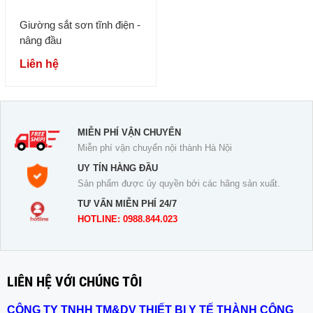
Giường sắt sơn tĩnh điện -
nâng đầu
Liên hệ
MIỄN PHÍ VẬN CHUYỂN
Miễn phí vận chuyển nội thành Hà Nội
UY TÍN HÀNG ĐẦU
Sản phẩm được ủy quyền bởi các hãng sản xuất.
TƯ VẤN MIỄN PHÍ 24/7
HOTLINE: 0988.844.023
LIÊN HỆ VỚI CHÚNG TÔI
CÔNG TY TNHH TM&DV THIẾT BỊ Y TẾ THÀNH CÔNG