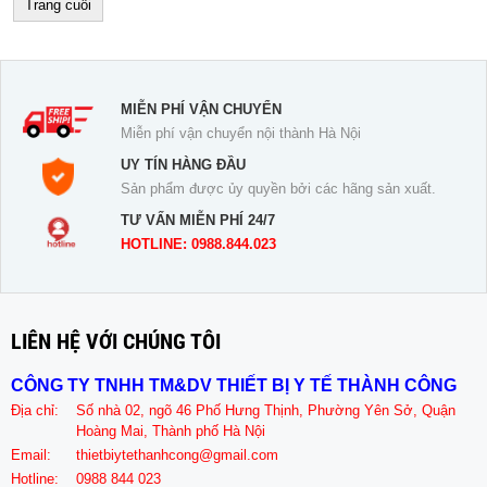
Trang cuối
MIỄN PHÍ VẬN CHUYỂN
Miễn phí vận chuyển nội thành Hà Nội
UY TÍN HÀNG ĐẦU
Sản phẩm được ủy quyền bởi các hãng sản xuất.
TƯ VẤN MIỄN PHÍ 24/7
HOTLINE: 0988.844.023
LIÊN HỆ VỚI CHÚNG TÔI
CÔNG TY TNHH TM&DV THIẾT BỊ Y TẾ THÀNH CÔNG
Địa chỉ:
Số nhà 02, ngõ 46 Phố Hưng Thịnh, Phường Yên Sở, Quận
Hoàng Mai, Thành phố Hà Nội
Email:
thietbiytethanhcong@gmail.com
Hotline:
0988 844 023