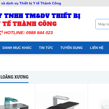
và dịch vụ Thiết bị Y tế Thành Công
Y TNHH TM&DV THIẾT BỊ
 TẾ THÀNH CÔNG
HOTLINE: 0988 844 023
DANH MỤC KHÁC
TIN TỨC
TUYỂN DỤNG
LIÊN HỆ
 LOÃNG XƯƠNG