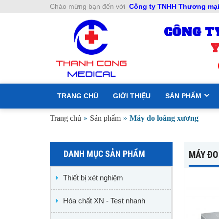
Chào mừng bạn đến với
Công ty TNHH Thương mại 
CÔNG T
Y
TRANG CHỦ
GIỚI THIỆU
SẢN PHẨM
Trang chủ
»
Sản phẩm
»
Máy đo loãng xương
DANH MỤC SẢN PHẨM
MÁY ĐO
Thiết bị xét nghiệm
Hóa chất XN - Test nhanh