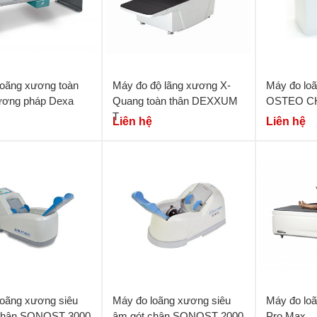
loãng xương toàn
Máy đo độ lãng xương X-
Máy đo loã
ương pháp Dexa
Quang toàn thân DEXXUM
OSTEO C
T
Liên hệ
Liên hệ
loãng xương siêu
Máy đo loãng xương siêu
Máy đo lo
chân SONOST 3000
âm gót chân SONOST 2000
Pro Max