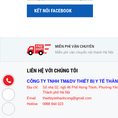
KẾT NỐI FACEBOOK
MIỄN PHÍ VẬN CHUYỂN
Miễn phí vận chuyển nội thành Hà Nội
LIÊN HỆ VỚI CHÚNG TÔI
CÔNG TY TNHH TM&DV THIẾT BỊ Y TẾ THÀ
Địa chỉ:
Số nhà 02, ngõ 46 Phố Hưng Thịnh, Phường Yê
Thành phố Hà Nội
Email:
thietbiytethanhcong@gmail.com
Hotline:
0988 844 023