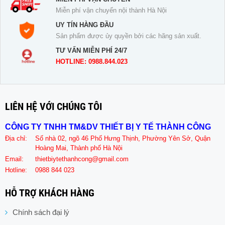
Miễn phí vận chuyển nội thành Hà Nội
UY TÍN HÀNG ĐẦU
Sản phẩm được ủy quyền bởi các hãng sản xuất.
TƯ VẤN MIỄN PHÍ 24/7
HOTLINE: 0988.844.023
LIÊN HỆ VỚI CHÚNG TÔI
CÔNG TY TNHH TM&DV THIẾT BỊ Y TẾ THÀNH CÔNG
Địa chỉ:
Số nhà 02, ngõ 46 Phố Hưng Thịnh, Phường Yên Sở, Quận
Hoàng Mai, Thành phố Hà Nội
Email:
thietbiytethanhcong@gmail.com
Hotline:
0988 844 023
HỖ TRỢ KHÁCH HÀNG
Chính sách đại lý