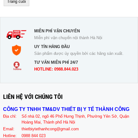
Trang cuối
MIỄN PHÍ VẬN CHUYỂN
Miễn phí vận chuyển nội thành Hà Nội
UY TÍN HÀNG ĐẦU
Sản phẩm được ủy quyền bởi các hãng sản xuất.
TƯ VẤN MIỄN PHÍ 24/7
HOTLINE: 0988.844.023
LIÊN HỆ VỚI CHÚNG TÔI
CÔNG TY TNHH TM&DV THIẾT BỊ Y TẾ THÀNH CÔNG
Địa chỉ:
Số nhà 02, ngõ 46 Phố Hưng Thịnh, Phường Yên Sở, Quận
Hoàng Mai, Thành phố Hà Nội
Email:
thietbiytethanhcong@gmail.com
Hotline:
0988 844 023