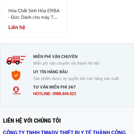
Hóa Chất Sinh Hóa ERBA
- Đức Dành cho máy TỰ
ĐỘNG
Liên hệ
MIỄN PHÍ VẬN CHUYỂN
Miễn phí vận chuyển nội thành Hà Nội
UY TÍN HÀNG ĐẦU
Sản phẩm được ủy quyền bởi các hãng sản xuất.
TƯ VẤN MIỄN PHÍ 24/7
HOTLINE: 0988.844.023
LIÊN HỆ VỚI CHÚNG TÔI
CÔNG TY TNHH TM&DV THIẾT BỊ Y TẾ THÀNH CÔNG