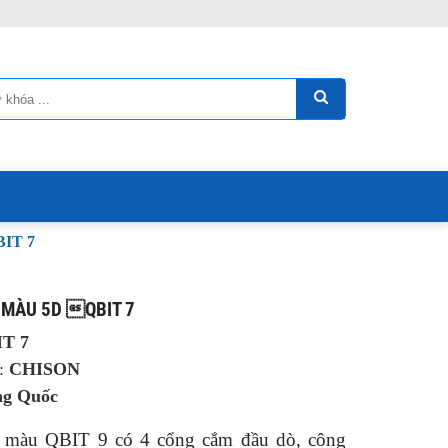
BIT 7
 MÀU 5D QBIT 7
T 7
t:
CHISON
ng Quốc
 màu QBIT 9 có 4 cổng cắm đầu dò, công