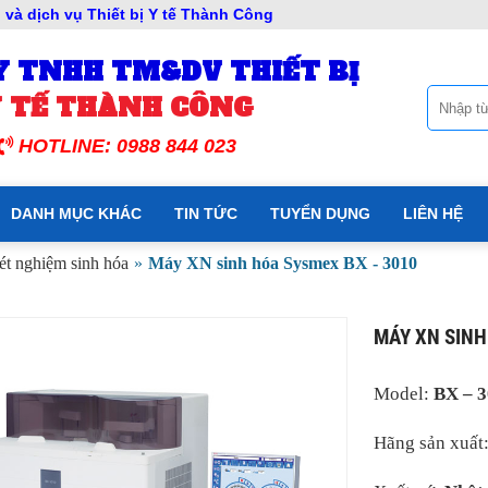
và dịch vụ Thiết bị Y tế Thành Công
Y TNHH TM&DV THIẾT BỊ
 TẾ THÀNH CÔNG
HOTLINE: 0988 844 023
DANH MỤC KHÁC
TIN TỨC
TUYỂN DỤNG
LIÊN HỆ
t nghiệm sinh hóa
»
Máy XN sinh hóa Sysmex BX - 3010
MÁY XN SINH
Model
:
BX – 
Hãng sản xuất