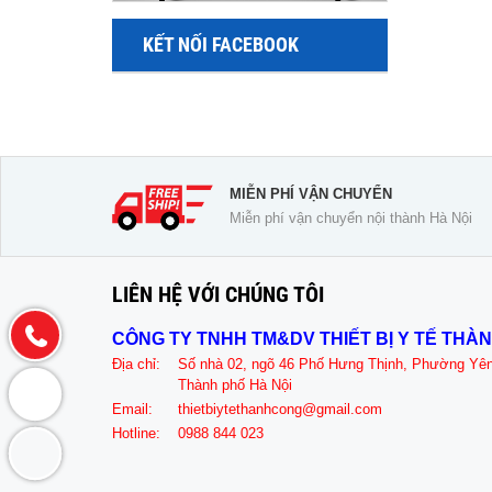
KẾT NỐI FACEBOOK
MIỄN PHÍ VẬN CHUYỂN
Miễn phí vận chuyển nội thành Hà Nội
LIÊN HỆ VỚI CHÚNG TÔI
CÔNG TY TNHH TM&DV THIẾT BỊ Y TẾ THÀ
Địa chỉ:
Số nhà 02, ngõ 46 Phố Hưng Thịnh, Phường Yê
Thành phố Hà Nội
Email:
thietbiytethanhcong@gmail.com
Hotline:
0988 844 023