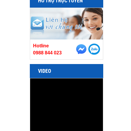
HỖ TRỢ TRỰC TUYẾN
Hotline
0988 844 023
VIDEO