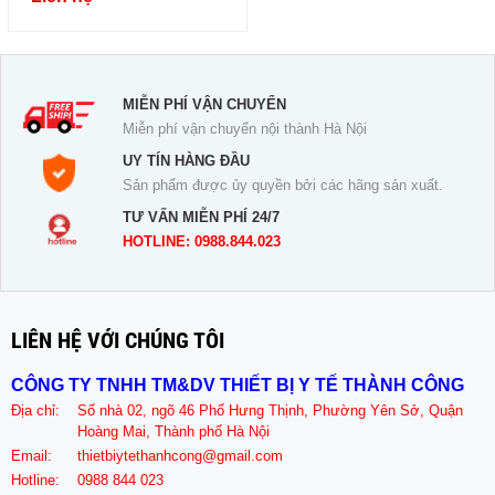
MIỄN PHÍ VẬN CHUYỂN
Miễn phí vận chuyển nội thành Hà Nội
UY TÍN HÀNG ĐẦU
Sản phẩm được ủy quyền bởi các hãng sản xuất.
TƯ VẤN MIỄN PHÍ 24/7
HOTLINE: 0988.844.023
LIÊN HỆ VỚI CHÚNG TÔI
CÔNG TY TNHH TM&DV THIẾT BỊ Y TẾ THÀNH CÔNG
Địa chỉ:
Số nhà 02, ngõ 46 Phố Hưng Thịnh, Phường Yên Sở, Quận
Hoàng Mai, Thành phố Hà Nội
Email:
thietbiytethanhcong@gmail.com
Hotline:
0988 844 023