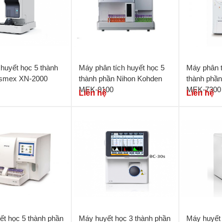
huyết học 5 thành
Máy phân tích huyết học 5
Máy phân t
smex XN-2000
thành phần Nihon Kohden
thành phầ
MEK-9100
MEK-7300
Liên hệ
Liên hệ
t học 5 thành phần
Máy huyết học 3 thành phần
Máy huyết 