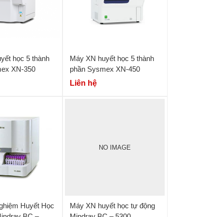
yết học 5 thành
Máy XN huyết học 5 thành
mex XN-350
phần Sysmex XN-450
Liên hệ
NO IMAGE
ghiệm Huyết Học
Máy XN huyết học tự động
indray BC –
Mindray BC – 5300