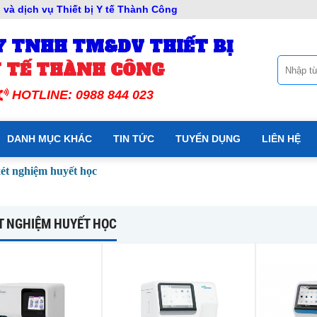
và dịch vụ Thiết bị Y tế Thành Công
Y TNHH TM&DV THIẾT BỊ
 TẾ THÀNH CÔNG
HOTLINE: 0988 844 023
DANH MỤC KHÁC
TIN TỨC
TUYỂN DỤNG
LIÊN HỆ
ét nghiệm huyết học
T NGHIỆM HUYẾT HỌC