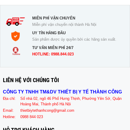
MIỄN PHÍ VẬN CHUYỂN
Miễn phí vận chuyển nội thành Hà Nội
UY TÍN HÀNG ĐẦU
Sản phẩm được ủy quyền bởi các hãng sản xuất.
TƯ VẤN MIỄN PHÍ 24/7
HOTLINE: 0988.844.023
LIÊN HỆ VỚI CHÚNG TÔI
CÔNG TY TNHH TM&DV THIẾT BỊ Y TẾ THÀNH CÔNG
Địa chỉ:
Số nhà 02, ngõ 46 Phố Hưng Thịnh, Phường Yên Sở, Quận
Hoàng Mai, Thành phố Hà Nội
Email:
thietbiytethanhcong@gmail.com
Hotline:
0988 844 023