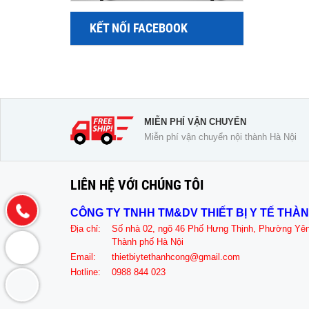
KẾT NỐI FACEBOOK
MIỄN PHÍ VẬN CHUYỂN
Miễn phí vận chuyển nội thành Hà Nội
LIÊN HỆ VỚI CHÚNG TÔI
CÔNG TY TNHH TM&DV THIẾT BỊ Y TẾ THÀ
Địa chỉ:
Số nhà 02, ngõ 46 Phố Hưng Thịnh, Phường Yê
Thành phố Hà Nội
Email:
thietbiytethanhcong@gmail.com
Hotline:
0988 844 023