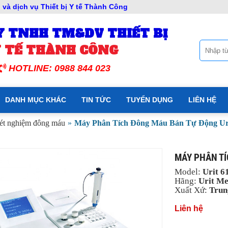
và dịch vụ Thiết bị Y tế Thành Công
Y TNHH TM&DV THIẾT BỊ
 TẾ THÀNH CÔNG
HOTLINE: 0988 844 023
DANH MỤC KHÁC
TIN TỨC
TUYỂN DỤNG
LIÊN HỆ
ét nghiệm đông máu
»
Máy Phân Tích Đông Máu Bán Tự Động Uri
MÁY PHÂN TÍ
Model:
Urit 6
Hãng:
Urit Me
Xuất
Xứ:
Trun
Liên hệ