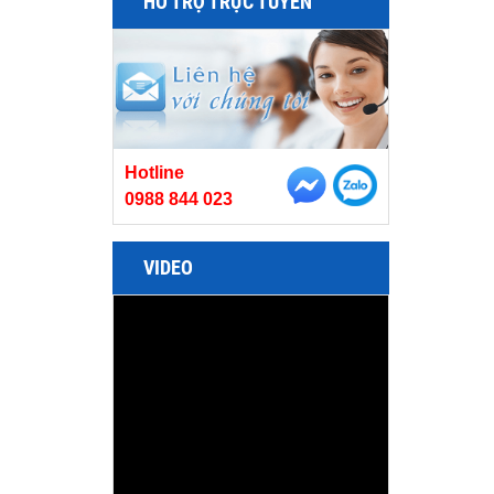
HỖ TRỢ TRỰC TUYẾN
Hotline
0988 844 023
VIDEO