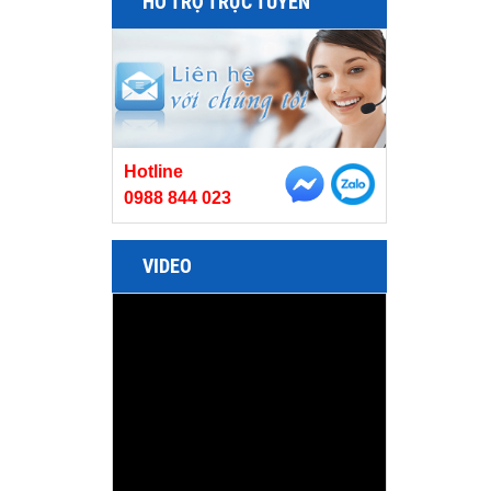
HỖ TRỢ TRỰC TUYẾN
Hotline
0988 844 023
VIDEO