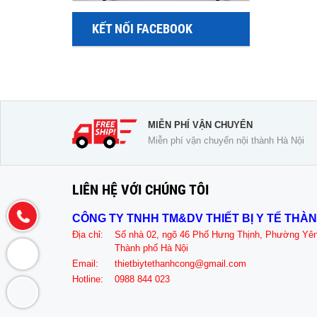
KẾT NỐI FACEBOOK
MIỄN PHÍ VẬN CHUYỂN
Miễn phí vận chuyển nội thành Hà Nội
LIÊN HỆ VỚI CHÚNG TÔI
CÔNG TY TNHH TM&DV THIẾT BỊ Y TẾ THÀ
Địa chỉ:
Số nhà 02, ngõ 46 Phố Hưng Thịnh, Phường Yê
Thành phố Hà Nội
Email:
thietbiytethanhcong@gmail.com
Hotline:
0988 844 023