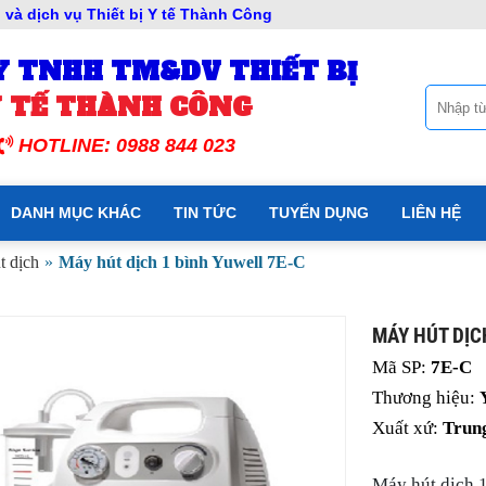
và dịch vụ Thiết bị Y tế Thành Công
Y TNHH TM&DV THIẾT BỊ
 TẾ THÀNH CÔNG
HOTLINE: 0988 844 023
DANH MỤC KHÁC
TIN TỨC
TUYỂN DỤNG
LIÊN HỆ
t dịch
»
Máy hút dịch 1 bình Yuwell 7E-C
MÁY HÚT DỊC
Mã SP:
7E-C
Thương hiệu
:
Xuất xứ
:
Trun
Máy hút dịch 1