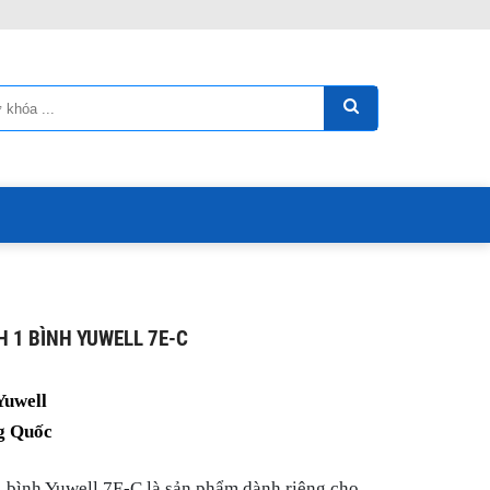
H 1 BÌNH YUWELL 7E-C
Yuwell
g Quốc
 bình Yuwell 7E-C là sản phẩm dành riêng cho