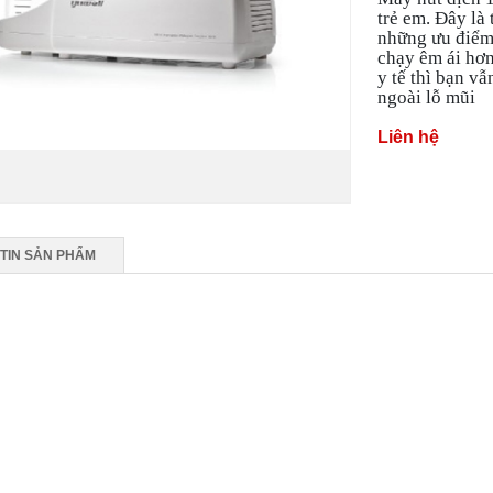
trẻ em. Đây là
những ưu điểm 
chạy êm ái hơ
y tế thì bạn v
ngoài lỗ mũi
Liên hệ
TIN SẢN PHẨM