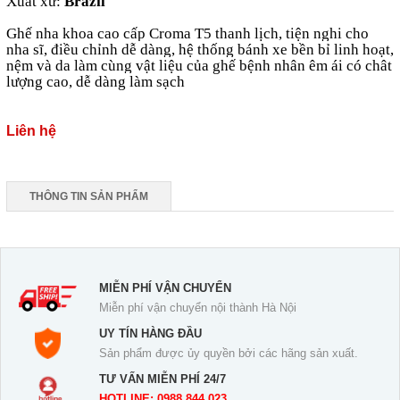
Xuất xứ:
Brazil
Ghế nha khoa cao cấp Croma T5
thanh lịch, tiện nghi cho
nha sĩ, điều chỉnh dễ dàng, hệ thống bánh xe bền bỉ linh hoạt,
nệm và da làm cùng vật liệu của ghế bệnh nhân êm ái có chât
lượng cao, dễ dàng làm sạch
Liên hệ
THÔNG TIN SẢN PHẨM
MIỄN PHÍ VẬN CHUYỂN
Miễn phí vận chuyển nội thành Hà Nội
UY TÍN HÀNG ĐẦU
Sản phẩm được ủy quyền bởi các hãng sản xuất.
TƯ VẤN MIỄN PHÍ 24/7
HOTLINE: 0988.844.023