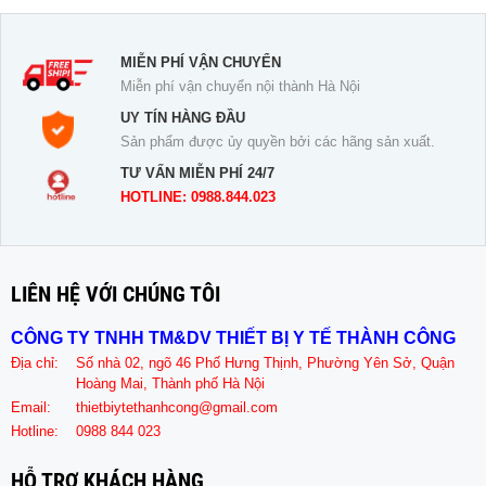
MIỄN PHÍ VẬN CHUYỂN
Miễn phí vận chuyển nội thành Hà Nội
UY TÍN HÀNG ĐẦU
Sản phẩm được ủy quyền bởi các hãng sản xuất.
TƯ VẤN MIỄN PHÍ 24/7
HOTLINE: 0988.844.023
LIÊN HỆ VỚI CHÚNG TÔI
CÔNG TY TNHH TM&DV THIẾT BỊ Y TẾ THÀNH CÔNG
Địa chỉ:
Số nhà 02, ngõ 46 Phố Hưng Thịnh, Phường Yên Sở, Quận
Hoàng Mai, Thành phố Hà Nội
Email:
thietbiytethanhcong@gmail.com
Hotline:
0988 844 023
HỖ TRỢ KHÁCH HÀNG