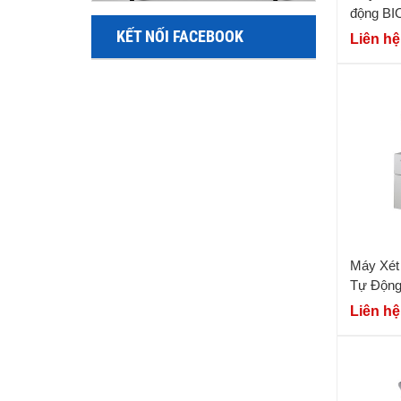
động BI
KẾT NỐI FACEBOOK
Liên hệ
Máy Xé
Tự Động 
Liên hệ