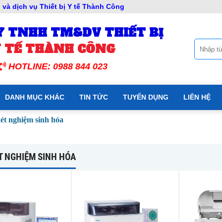
và dịch vụ Thiết bị Y tế Thành Công
Y TNHH TM&DV THIẾT BỊ
 TẾ THÀNH CÔNG
HOTLINE: 0988 844 023
DANH MỤC KHÁC
TIN TỨC
TUYỂN DỤNG
LIÊN HỆ
ét nghiệm sinh hóa
T NGHIỆM SINH HÓA