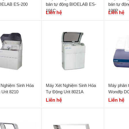
OELAB ES-200
bán tự động BIOELAB ES-
bán tự độ
101C
100P
Liên hệ
Liên hệ
t Nghiệm Sinh Hóa
Máy Xét Nghiệm Sinh Hóa
Máy phân t
Urit 8210
Tự Động Urit 8021A
Wondfp D
Liên hệ
Liên hệ