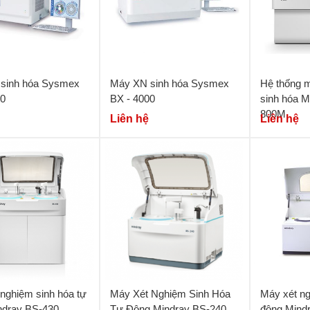
sinh hóa Sysmex
Máy XN sinh hóa Sysmex
Hệ thống 
10
BX - 4000
sinh hóa M
800M
Liên hệ
Liên hệ
nghiệm sinh hóa tự
Máy Xét Nghiệm Sinh Hóa
Máy xét ng
ndray BS-430
Tự Động Mindray BS-240
động Mind