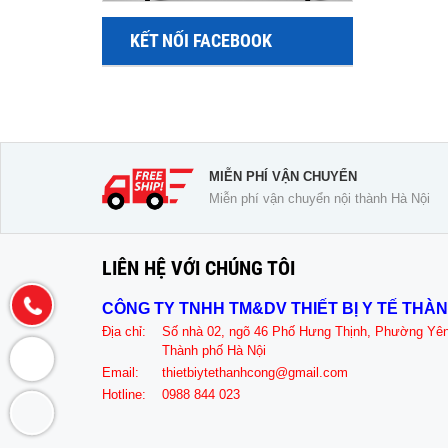
KẾT NỐI FACEBOOK
MIỄN PHÍ VẬN CHUYỂN
Miễn phí vận chuyển nội thành Hà Nội
LIÊN HỆ VỚI CHÚNG TÔI
CÔNG TY TNHH TM&DV THIẾT BỊ Y TẾ THÀ
Địa chỉ:
Số nhà 02, ngõ 46 Phố Hưng Thịnh, Phường Yê
Thành phố Hà Nội
Email:
thietbiytethanhcong@gmail.com
Hotline:
0988 844 023