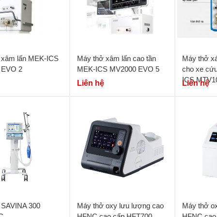
 xâm lấn MEK-ICS
Máy thở xâm lấn cao tần
Máy thở xá
 EVO 2
MEK-ICS MV2000 EVO 5
cho xe cứ
ICS MTV1
Liên hệ
Liên hệ
 SAVINA 300
Máy thở oxy lưu lượng cao
Máy thở ox
C
HFNC cao cấp HFT700
HFNC cao