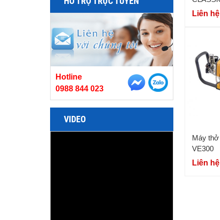
HỖ TRỢ TRỰC TUYẾN
Liên hệ
Hotline
0988 844 023
VIDEO
Máy th
VE300
Liên hệ