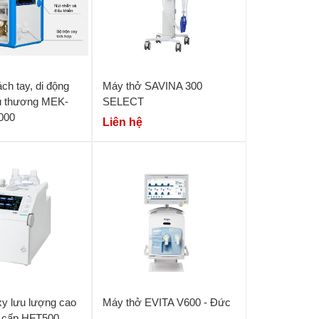
ch tay, di động
Máy thở SAVINA 300
u thương MEK-
SELECT
000
Liên hệ
y lưu lượng cao
Máy thở EVITA V600 - Đức
 cấp HFT500