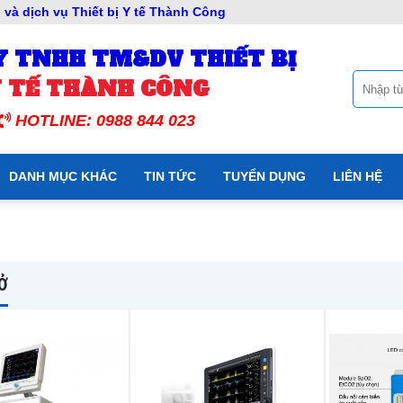
và dịch vụ Thiết bị Y tế Thành Công
Y TNHH TM&DV THIẾT BỊ
 TẾ THÀNH CÔNG
HOTLINE: 0988 844 023
DANH MỤC KHÁC
TIN TỨC
TUYỂN DỤNG
LIÊN HỆ
Ở